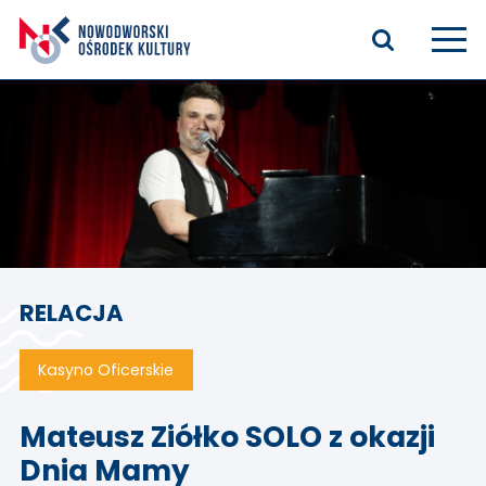
Aktualności
Kasyno Oficerskie
Kino
Bilety
RELACJA
Zajęcia stałe
Kontakt
Kasyno Oficerskie
O nas
Mateusz Ziółko SOLO z okazji
Dnia Mamy