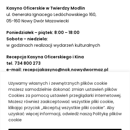
Kasyno Oficerskie w Twierdzy Modlin
ul. Generała Ignacego Ledóchowskiego 160,
05-160 Nowy Dwór Mazowiecki
Poniedziałek – piątek: 8:00 – 18:00
Sobota – niedziela:
w godzinach realizacji wydarzeń kulturalnych
Recepcja Kasyna Oficerskiego i Kina
tel.
734 800 273
e-mail:
recepcjakasyno@nok.nowydwormaz.pl
Używamy własnych i zewnętrznych plików cookie
Aktualności
możesz samodzielnie dokonać zmian ustawień plików
Cookies za pomocą ustawień przeglądarki internetowej.
Kasyno Oficerskie
Możesz również zaakceptować wszystkie pliki cookie,
Kino
klikając przycisk „Akceptuj wszystkie pliki cookie”. Aby
Bilety
uzyskać więcej informacji, odwiedź naszą Politykę plików
Zajęcia stałe
cookie
Kontakt