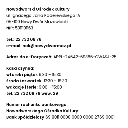
Nowodworski Ośrodek Kultury
ul. Ignacego Jana Paderewskiego 1A
05-100 Nowy Dwór Mazowiecki
NIP:
5311191163
tel.:
22 732 08 76
e-mail:
nok@nowydwormaz.pl
Adres do e-Doręczeń:
AE:PL-24642-69386-CWASJ-25
Kasa czynna:
wtorek i piątek
9:30 – 15:30
środa i czwartek:
12:30 – 18:30
wakacje i ferie:
9:00 – 15:00
tel.
22 732 08 76
wew. 29
Numer rachunku bankowego
Nowodworskiego Ośrodka Kultury:
Bank Spółdzielczy
69 8011 0008 0000 0000 2769 0001