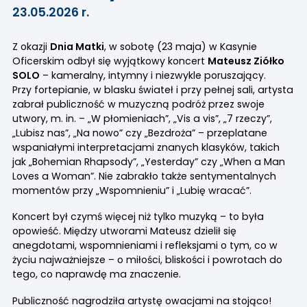
23.05.2026 r.
Z okazji
Dnia Matki
, w sobotę (23 maja) w Kasynie
Oficerskim odbył się wyjątkowy koncert
Mateusz Ziółko
SOLO
– kameralny, intymny i niezwykle poruszający.
Przy fortepianie, w blasku świateł i przy pełnej sali, artysta
zabrał publiczność w muzyczną podróż przez swoje
utwory, m. in. – „W płomieniach”, „Vis a vis”, „7 rzeczy”,
„Lubisz nas”, „Na nowo” czy „Bezdroża” – przeplatane
wspaniałymi interpretacjami znanych klasyków, takich
jak „Bohemian Rhapsody”, „Yesterday” czy „When a Man
Loves a Woman”. Nie zabrakło także sentymentalnych
momentów przy „Wspomnieniu” i „Lubię wracać”.
Koncert był czymś więcej niż tylko muzyką – to była
opowieść. Między utworami Mateusz dzielił się
anegdotami, wspomnieniami i refleksjami o tym, co w
życiu najważniejsze – o miłości, bliskości i powrotach do
tego, co naprawdę ma znaczenie.
Publiczność nagrodziła artystę owacjami na stojąco!