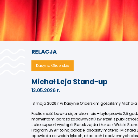
RELACJA
Kasyno Oficerskie
Michał Leja Stand-up
13.05.2026 r.
13 maja 2026 r. w Kasynie Oficerskim gościliśmy Micha
Publiczność bawiła się znakomicie – było prawie 2,5 godzi
momentami bardzo zabawnych!) zwierzeń z publicznośc
Jako support wystąpili
Bartek zajda
i
Łukasz Wolski Stan
Program „1991” to najbardziej osobisty materiał Michała 
opowiada o swoich lękach, relacjach i codziennych absu