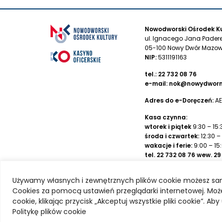
Nowodworski Ośrodek Ku
ul. Ignacego Jana Pader
05-100 Nowy Dwór Mazow
NIP:
5311191163
tel.:
22 732 08 76
e-mail:
nok@nowydworm
Adres do e-Doręczeń:
AE
Kasa czynna:
wtorek i piątek
9:30 – 15:
środa i czwartek:
12:30 –
wakacje i ferie:
9:00 – 15
tel.
22 732 08 76
wew. 29
Numer rachunku banko
Używamy własnych i zewnętrznych plików cookie możesz sa
Nowodworskiego Ośrodka
Cookies za pomocą ustawień przeglądarki internetowej. Może
Bank Spółdzielczy
69 80
cookie, klikając przycisk „Akceptuj wszystkie pliki cookie”. A
Politykę plików cookie