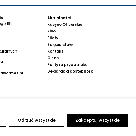
in
Aktualności
go 160,
Kasyno Oficerskie
Kino
Bilety
Zajęcia stałe
Kontakt
turalnych
O nas
na
Polityka prywatności
Deklaracja dostępności
ydwormaz.pl
Odrzuć wszystkie
Zakceptuj wszystkie