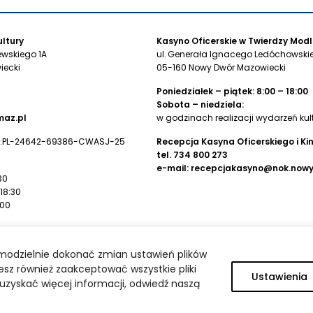
ltury
Kasyno Oficerskie w Twierdzy Modl
ewskiego 1A
ul. Generała Ignacego Ledóchowskie
iecki
05-160 Nowy Dwór Mazowiecki
Poniedziałek – piątek: 8:00 – 18:00
Sobota – niedziela:
az.pl
w godzinach realizacji wydarzeń kul
:PL-24642-69386-CWASJ-25
Recepcja Kasyna Oficerskiego i Ki
tel.
734 800 273
e-mail:
recepcjakasyno@nok.now
30
 18:30
:00
wego
modzielnie dokonać zmian ustawień plików
 Kultury:
sz również zaakceptować wszystkie pliki
11 0008 0000 0000 2769 0001
Ustawienia
by uzyskać więcej informacji, odwiedź naszą
Web development & Web design:
Artixen.net
| © 2024 NOK