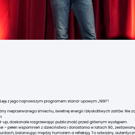
ła Leję z jego najnowszym programem stand-upowym „1991”!
ny nieprzerwanego śmiechu, świetnej energii i błyskotliwych żartów. Nie zab
i.
d-up
, doskonale rozgrzewając publiczność przed głównym występem.
Lei – pełen wspomnień z dzieciństwa i dorastania w latach 90., zestawion
rdach, balansując między humorem a refleksją. To odważny, autentyczny 