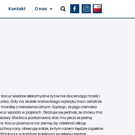
Kontakt
O nas
kocur wiedzie lekkomyślne życie nie doceniając troski i
kunka. Gdy na skutek wariackiego wybryku traci ostatnie
 w mordkę z nieodwracalnym. Sądząc, że jego ziemska
ocur wpada w popłoch. Okazuje się jednak, że znowu ma
łaskawy Stwórca postanawia dać mu jeszcze jedną
ans. Kocur powraca na ziemię, by odebrać lekcję
 Zachwycony obiecuje sobie, że tym razem będzie zupełnie
?! Otóż kocur w każdym kolejnym wcieleniu będzie