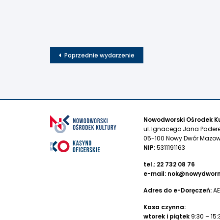
Poprzednie wydarzenie
Nowodworski Ośrodek Ku
ul. Ignacego Jana Pader
05-100 Nowy Dwór Mazow
NIP:
5311191163
tel.:
22 732 08 76
e-mail:
nok@nowydworm
Adres do e-Doręczeń:
AE
Kasa czynna:
wtorek i piątek
9:30 – 15: