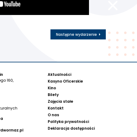
Następne wydarzenie
in
Aktualności
go 160,
Kasyno Oficerskie
Kino
Bilety
Zajęcia stałe
Kontakt
turalnych
O nas
na
Polityka prywatności
Deklaracja dostępności
ydwormaz.pl