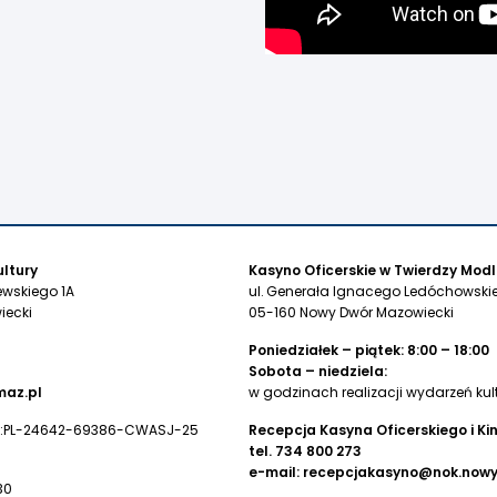
ltury
Kasyno Oficerskie w Twierdzy Modl
ewskiego 1A
ul. Generała Ignacego Ledóchowskie
iecki
05-160 Nowy Dwór Mazowiecki
Poniedziałek – piątek: 8:00 – 18:00
Sobota – niedziela:
az.pl
w godzinach realizacji wydarzeń kul
:PL-24642-69386-CWASJ-25
Recepcja Kasyna Oficerskiego i Ki
tel.
734 800 273
e-mail:
recepcjakasyno@nok.now
30