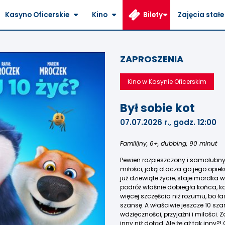
Kasyno Oficerskie
Kino
Bilety
Zajęcia stałe
ZAPROSZENIA
Kino w Kasynie Oficerskim
Był sobie kot
07.07.2026 r., godz. 12:00
Familijny, 6+, dubbing, 90 minut
Pewien rozpieszczony i samolubny 
miłości, jaką otacza go jego opie
już dziewiąte życie, staje mordka
podróż właśnie dobiegła końca, k
więcej szczęścia niż rozumu, bo 
szansę. A właściwie jeszcze 10 sz
wdzięczności, przyjaźni i miłości.
inny niż dotąd. Ale że aż tak inny