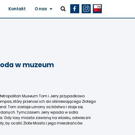
Kontakt
O nas
ygoda w muzeum
etropolitan Museum Tom i Jerry przypadkowo
mpas, który przenosi ich do olśniewającego Złotego
nd. Tom zostaje uznany za bóstwo i staje się
ddanych. Tymczasem Jerry wpada w sidła
a. Gdy losy miasta zawisną na włosku, odwieczni
y, by ocalić Złote Miasto i jego mieszkańców.