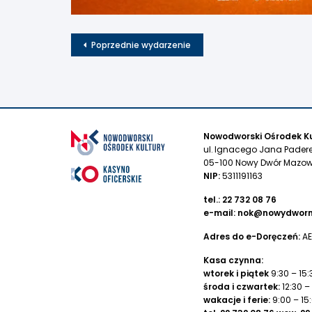
Poprzednie wydarzenie
Nowodworski Ośrodek Ku
ul. Ignacego Jana Pader
05-100 Nowy Dwór Mazow
NIP:
5311191163
tel.:
22 732 08 76
e-mail:
nok@nowydworm
Adres do e-Doręczeń:
AE
Kasa czynna:
wtorek i piątek
9:30 – 15:
środa i czwartek:
12:30 –
wakacje i ferie:
9:00 – 15