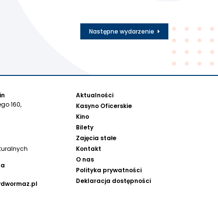
Następne wydarzenie
in
Aktualności
go 160,
Kasyno Oficerskie
Kino
Bilety
Zajęcia stałe
Kontakt
turalnych
O nas
na
Polityka prywatności
Deklaracja dostępności
ydwormaz.pl