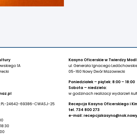
ltury
Kasyno Oficerskie w Twierdzy Modl
ewskiego 1A
ul. Generała Ignacego Ledóchowskie
iecki
05-160 Nowy Dwór Mazowiecki
Poniedziałek – piątek: 8:00 – 18:00
Sobota – niedziela:
az.pl
w godzinach realizacji wydarzeń kul
:PL-24642-69386-CWASJ-25
Recepcja Kasyna Oficerskiego i Ki
tel.
734 800 273
e-mail:
recepcjakasyno@nok.now
30
 18:30
:00