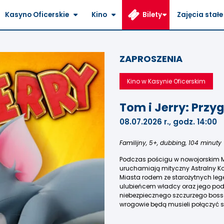
Kasyno Oficerskie
Kino
Bilety
Zajęcia stałe
ZAPROSZENIA
Kino w Kasynie Oficerskim
Tom i Jerry: Prz
08.07.2026 r., godz. 14:00
Familijny, 5+, dubbing, 104 minuty
Podczas pościgu w nowojorskim M
uruchamiają mityczny Astralny Ko
Miasta rodem ze starożytnych lege
ulubieńcem władcy oraz jego po
niebezpiecznego szczurzego boss
wrogowie będą musieli połączyć sił