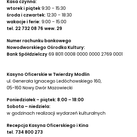
Kasa czynna:
wtorek i piątek
9:30 – 15:30
środa i czwartek:
12:30 – 18:30
wakacje i ferie:
9:00 – 15:00
tel.
22 732 08 76
wew. 29
Numer rachunku bankowego
Nowodworskiego Ośrodka Kultury:
Bank Spółdzielczy
69 8011 0008 0000 0000 2769 0001
Kasyno Oficerskie w Twierdzy Modlin
ul. Generała Ignacego Ledóchowskiego 160,
05-160 Nowy Dwór Mazowiecki
Poniedziałek – piątek: 8:00 – 18:00
Sobota – niedziela:
w godzinach realizacji wydarzeń kulturalnych
Recepcja Kasyna Oficerskiego i Kina
tel.
734 800 273