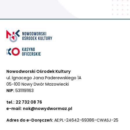
Nowodworski Ośrodek Kultury
ul. Ignacego Jana Paderewskiego 1A
05-100 Nowy Dwór Mazowiecki
NIP:
5311191163
tel.:
22 732 08 76
e-mail:
nok@nowydwormaz.pl
Adres do e-Doręczeń:
AE:PL-24642-69386-CWASJ-25