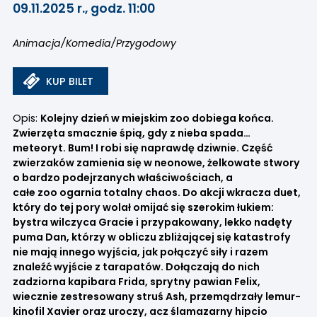
09.11.2025 r., godz. 11:00
Animacja/Komedia/Przygodowy
KUP BILET
Opis:
Kolejny dzień w miejskim zoo dobiega końca.
Zwierzęta smacznie śpią, gdy z nieba spada…
meteoryt. Bum! I robi się naprawdę dziwnie. Część
zwierzaków zamienia się w neonowe, żelkowate stwory
o bardzo podejrzanych właściwościach, a
całe zoo ogarnia totalny chaos. Do akcji wkracza duet,
który do tej pory wolał omijać się szerokim łukiem:
bystra wilczyca Gracie i przypakowany, lekko nadęty
puma Dan, którzy w obliczu zbliżającej się katastrofy
nie mają innego wyjścia, jak połączyć siły i razem
znaleźć wyjście z tarapatów. Dołączają do nich
zadziorna kapibara Frida, sprytny pawian Felix,
wiecznie zestresowany struś Ash, przemądrzały lemur-
kinofil Xavier oraz uroczy, acz ślamazarny hipcio