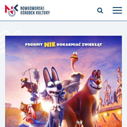
Aktualności
Kasyno Oficerskie
Kino
Bilety
Zajęcia stałe
Kontakt
O nas