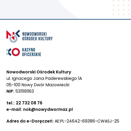
Nowodworski Ośrodek Kultury
ul. Ignacego Jana Paderewskiego 1A
05-100 Nowy Dwór Mazowiecki
NIP:
5311191163
tel.:
22 732 08 76
e-mail:
nok@nowydwormaz.pl
Adres do e-Doręczeń:
AE:PL-24642-69386-CWASJ-25