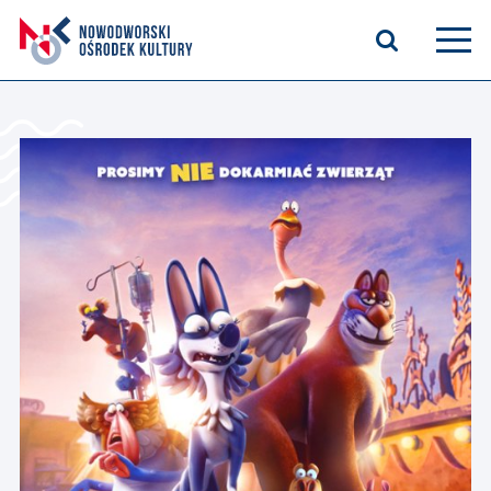
Aktualności
Kasyno Oficerskie
Kino
Bilety
Zajęcia stałe
Kontakt
O nas