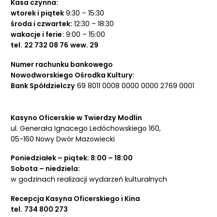
Kasa czynna:
wtorek i piątek
9:30 – 15:30
środa i czwartek:
12:30 – 18:30
wakacje i ferie:
9:00 – 15:00
tel.
22 732 08 76
wew. 29
Numer rachunku bankowego
Nowodworskiego Ośrodka Kultury:
Bank Spółdzielczy
69 8011 0008 0000 0000 2769 0001
Kasyno Oficerskie w Twierdzy Modlin
ul. Generała Ignacego Ledóchowskiego 160,
05-160 Nowy Dwór Mazowiecki
Poniedziałek – piątek: 8:00 – 18:00
Sobota – niedziela:
w godzinach realizacji wydarzeń kulturalnych
Recepcja Kasyna Oficerskiego i Kina
tel.
734 800 273