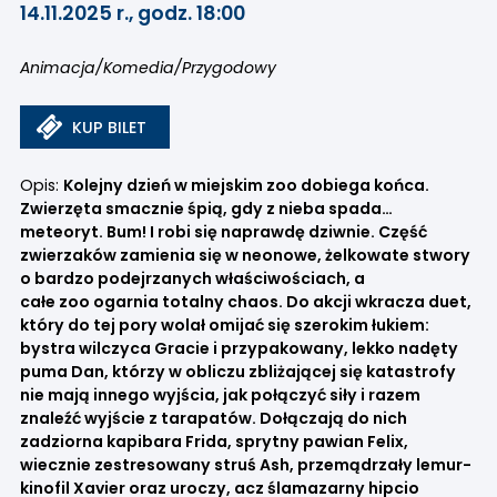
14.11.2025 r., godz. 18:00
Animacja/Komedia/Przygodowy
KUP BILET
Opis:
Kolejny dzień w miejskim zoo dobiega końca.
Zwierzęta smacznie śpią, gdy z nieba spada…
meteoryt. Bum! I robi się naprawdę dziwnie. Część
zwierzaków zamienia się w neonowe, żelkowate stwory
o bardzo podejrzanych właściwościach, a
całe zoo ogarnia totalny chaos. Do akcji wkracza duet,
który do tej pory wolał omijać się szerokim łukiem:
bystra wilczyca Gracie i przypakowany, lekko nadęty
puma Dan, którzy w obliczu zbliżającej się katastrofy
nie mają innego wyjścia, jak połączyć siły i razem
znaleźć wyjście z tarapatów. Dołączają do nich
zadziorna kapibara Frida, sprytny pawian Felix,
wiecznie zestresowany struś Ash, przemądrzały lemur-
kinofil Xavier oraz uroczy, acz ślamazarny hipcio